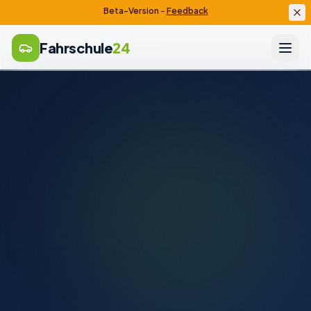
Beta-Version
–
Feedback
Fahrschule
24