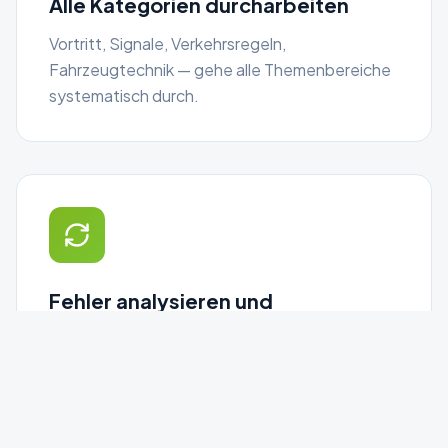
Alle Kategorien durcharbeiten
Vortritt, Signale, Verkehrsregeln,
Fahrzeugtechnik — gehe alle Themenbereiche
systematisch durch.
Fehler analysieren und
wiederholen
Notiere dir falsch beantwortete Fragen und
wiederhole sie gezielt, bis du sie sicher
beherrschst.