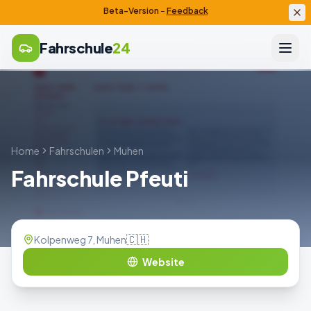
Beta-Version
–
Feedback
Fahrschule
24
Home
Fahrschulen
Muhen
Fahrschule Pfeuti
🇨🇭
Kolpenweg 7, Muhen
Website