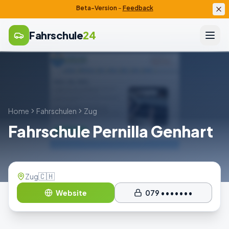
Beta-Version
–
Feedback
Fahrschule
24
Home
Fahrschulen
Zug
Fahrschule Pernilla Genhart
🇨🇭
Zug
Website
079 •••••••