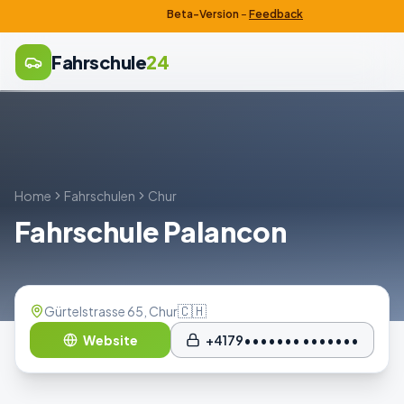
Beta-Version
–
Feedback
Fahrschule
24
Home
Fahrschulen
Chur
Fahrschule Palancon
🇨🇭
Gürtelstrasse 65, Chur
Website
+4179••••••• •••••••