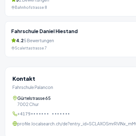
Bahnhofstrasse 8
Fahrschule Daniel Hiestand
4.2
5
Bewertungen
Scalettastrasse 7
Kontakt
Fahrschule Palancon
Gürtelstrasse 65
7002 Chur
+4179••••••• •••••••
profile.localsearch.ch/de?entry_id=SCLAXOSmrRVlNx_