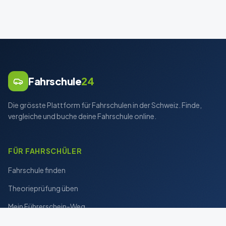
Fahrschule
24
Die grösste Plattform für Fahrschulen in der Schweiz. Finde,
vergleiche und buche deine Fahrschule online.
FÜR FAHRSCHÜLER
Fahrschule finden
Theorieprüfung üben
Mein Führerschein-Weg
Blog & Tipps