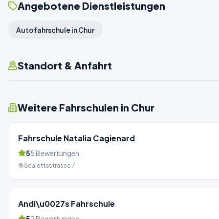
Angebotene Dienstleistungen
Autofahrschule in Chur
Standort & Anfahrt
Weitere Fahrschulen in
Chur
Fahrschule Natalia Cagienard
5
5
Bewertungen
Scalettastrasse 7
Andi\u0027s Fahrschule
5
2
Bewertungen