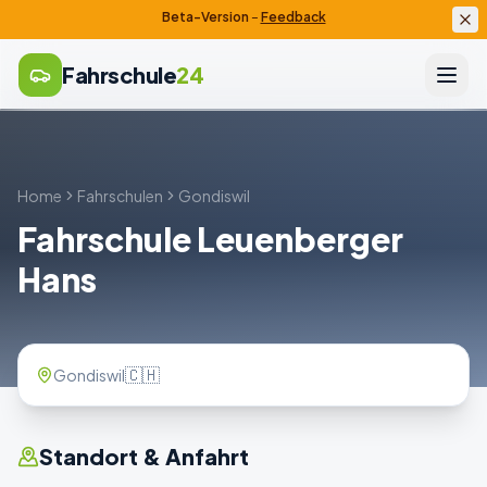
Beta-Version
–
Feedback
Fahrschule
24
Home
Fahrschulen
Gondiswil
Fahrschule Leuenberger
Hans
🇨🇭
Gondiswil
Standort & Anfahrt