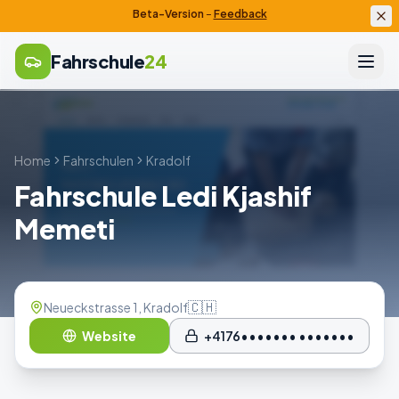
Beta-Version
–
Feedback
Fahrschule
24
Home
Fahrschulen
Kradolf
Fahrschule Ledi Kjashif
Memeti
🇨🇭
Neueckstrasse 1, Kradolf
Website
+4176••••••• •••••••