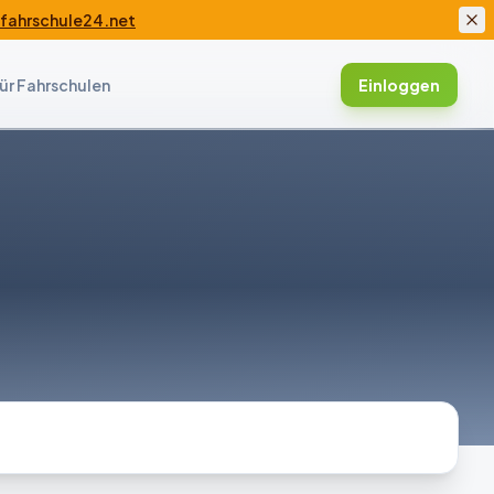
ahrschule24.net
ür Fahrschulen
Einloggen