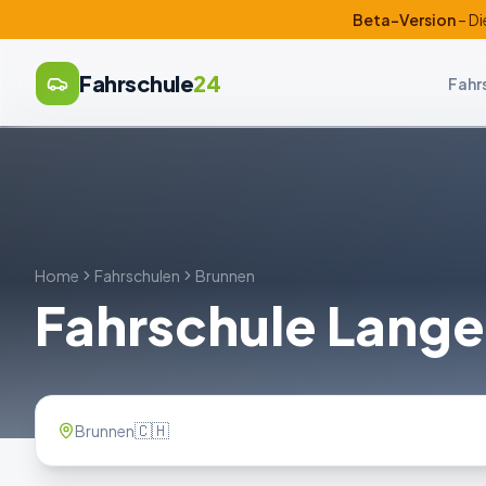
Beta-Version
– Di
Fahrschule
24
Fahr
Home
Fahrschulen
Brunnen
Fahrschule Lang
🇨🇭
Brunnen