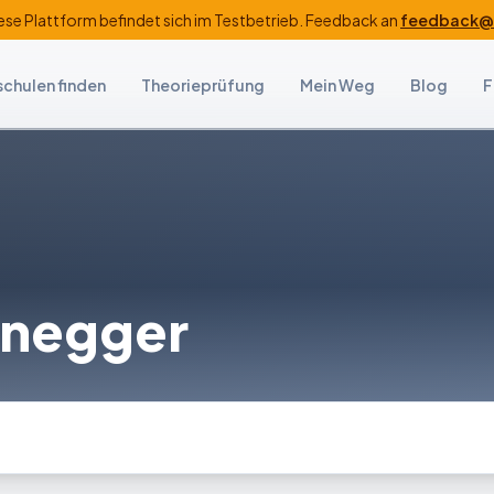
ese Plattform befindet sich im Testbetrieb. Feedback an
feedback@f
schulen finden
Theorieprüfung
Mein Weg
Blog
F
enegger