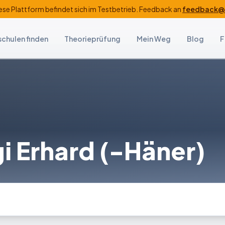
ese Plattform befindet sich im Testbetrieb. Feedback an
feedback@f
schulen finden
Theorieprüfung
Mein Weg
Blog
F
i Erhard (-Häner)