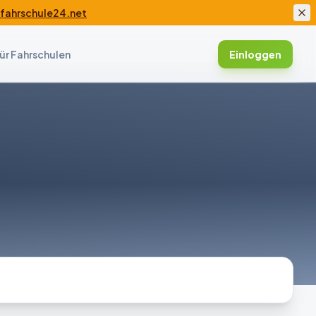
ahrschule24.net
ür Fahrschulen
Einloggen