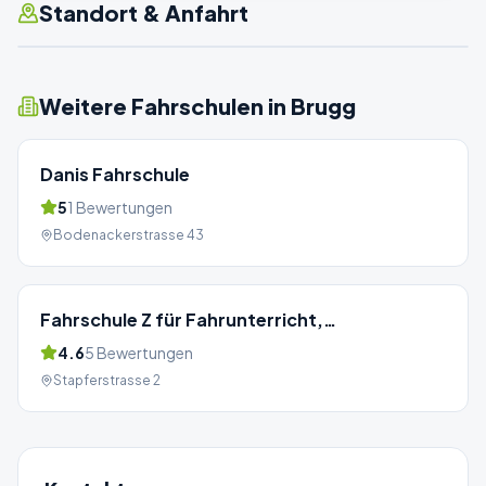
Standort & Anfahrt
Weitere Fahrschulen in
Brugg
Danis Fahrschule
5
1
Bewertungen
Bodenackerstrasse 43
Fahrschule Z für Fahrunterricht,
Nothelferkurse & VKU in Brugg
4.6
5
Bewertungen
Stapferstrasse 2