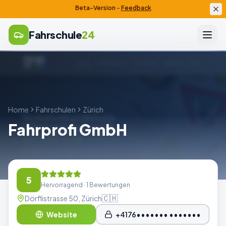
Beta-Version
–
Feedback
Fahrschule
24
Home
Fahrschulen
Zürich
Fahrprofi GmbH
5
Hervorragend
· 1 Bewertungen
🇨🇭
Dörflistrasse 50, Zürich
Website
+4176••••••• •••••••