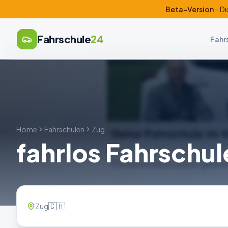
Beta-Version
– Di
Fahrschule
24
Fahr
Home
Fahrschulen
Zug
fahrlos Fahrschul
🇨🇭
Zug