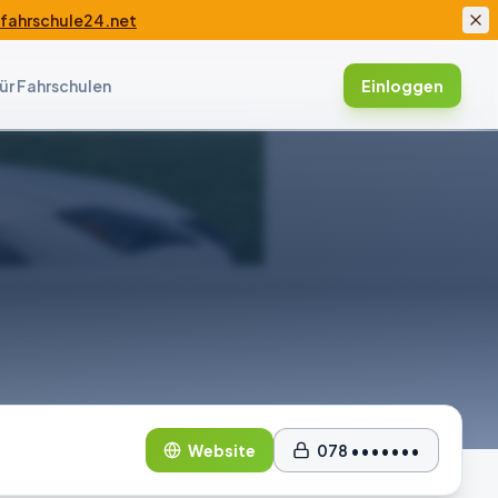
ahrschule24.net
ür Fahrschulen
Einloggen
Website
078 •••••••