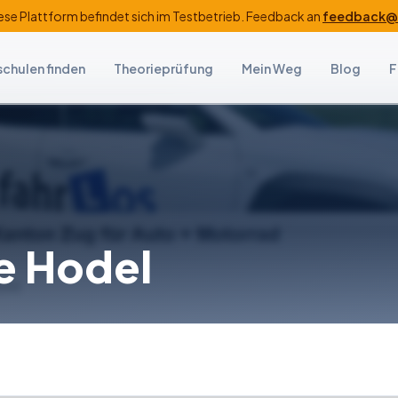
ese Plattform befindet sich im Testbetrieb. Feedback an
feedback@f
schulen finden
Theorieprüfung
Mein Weg
Blog
F
e Hodel