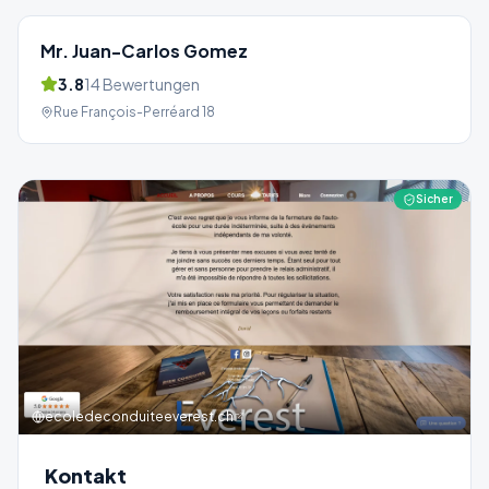
Mr. Juan-Carlos Gomez
3.8
14
Bewertungen
Rue François-Perréard 18
Sicher
ecoledeconduiteeverest.ch
Kontakt