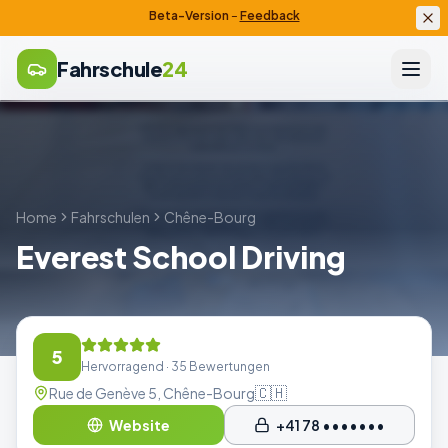
Beta-Version
–
Feedback
Fahrschule
24
Home
Fahrschulen
Chêne-Bourg
Everest School Driving
5
Hervorragend
· 35 Bewertungen
🇨🇭
Rue de Genève 5, Chêne-Bourg
Website
+41 78 •••••••