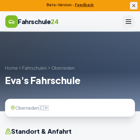
Beta-Version
–
Feedback
Fahrschule
24
Home
Fahrschulen
Oberrieden
Eva's Fahrschule
🇨🇭
Oberrieden
Standort & Anfahrt