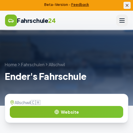
Beta-Version
–
Feedback
Fahrschule
24
Home
Fahrschulen
Allschwil
Ender's Fahrschule
🇨🇭
Allschwil
Website