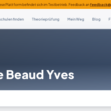
ese Plattform befindet sich im Testbetrieb. Feedback an
feedback@f
schulen finden
Theorieprüfung
Mein Weg
Blog
F
e Beaud Yves