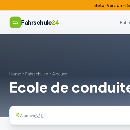
Beta-Version
– Di
Fahrschule
24
Fahr
Home
Fahrschulen
Albeuve
Ecole de conduit
🇨🇭
Albeuve