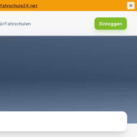
ahrschule24.net
ür Fahrschulen
Einloggen