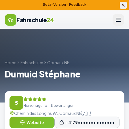
Beta-Version
–
Feedback
Fahrschule
24
Home
Fahrschulen
Cornaux NE
Dumuid Stéphane
5
Hervorragend
· 1 Bewertungen
🇨🇭
Chemin des Longins 9A, Cornaux NE
Website
+4179••••••• •••••••