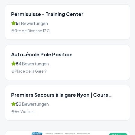
Permisuisse - Training Center
5
1
Bewertungen
Rte de Divonne 17 C
Auto-école Pole Position
5
4
Bewertungen
Place de la Gare 9
Premiers Secours à la gare Nyon | Cours
permis de conduire
5
2
Bewertungen
Av. Viollier 1