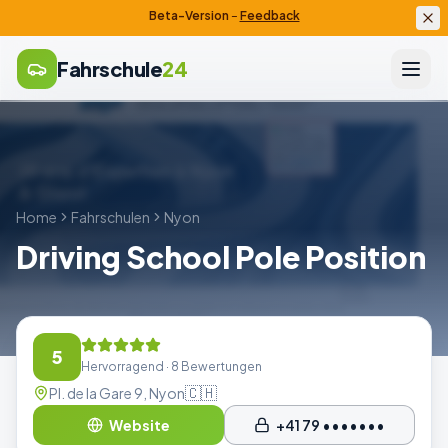
Beta-Version
–
Feedback
Fahrschule
24
Home
Fahrschulen
Nyon
Driving School Pole Position
5
Hervorragend
· 8 Bewertungen
🇨🇭
Pl. de la Gare 9, Nyon
Website
+41 79 •••••••