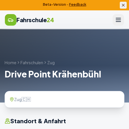
Beta-Version
–
Feedback
Fahrschule
24
Home
Fahrschulen
Zug
Drive Point Krähenbühl
🇨🇭
Zug
Standort & Anfahrt