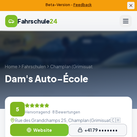
Beta-Version
–
Feedback
Fahrschule
24
Home
Fahrschulen
Champlan (Grimisuat
Dam's Auto-École
5
Hervorragend
· 8 Bewertungen
🇨🇭
Rue des Grandchamps 25, Champlan (Grimisuat
Website
+41 79 •••••••