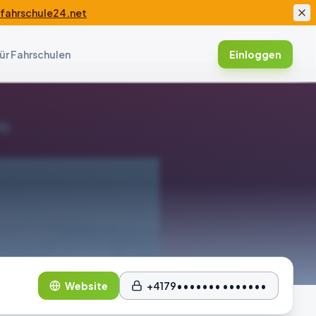
ahrschule24.net
ür Fahrschulen
Einloggen
Website
+4179••••••• •••••••