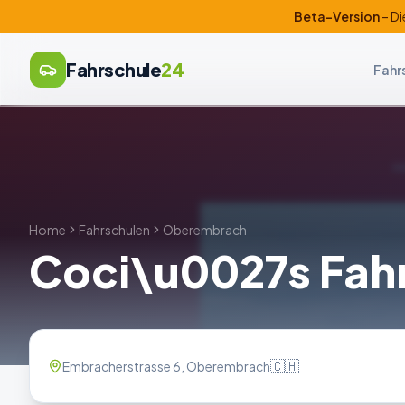
Beta-Version
– Di
Fahrschule
24
Fahr
Home
Fahrschulen
Oberembrach
Coci\u0027s Fah
🇨🇭
Embracherstrasse 6, Oberembrach