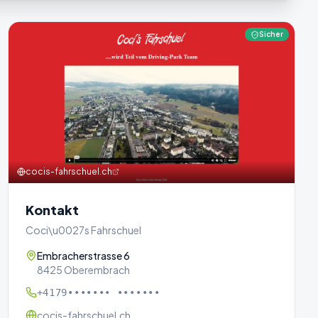
Sicher
cocis-fahrschuel.ch
Kontakt
Coci\u0027s Fahrschuel
Embracherstrasse 6
8425 Oberembrach
+4179••••••• •••••••
cocis-fahrschuel.ch