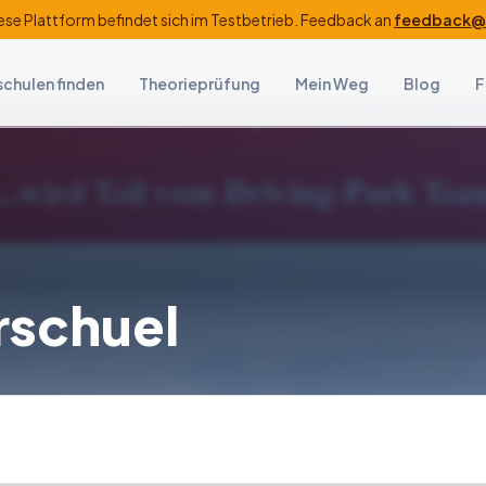
ese Plattform befindet sich im Testbetrieb. Feedback an
feedback@f
schulen finden
Theorieprüfung
Mein Weg
Blog
F
rschuel