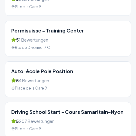
Pl. de la Gare 9
Permisuisse - Training Center
5
1
Bewertungen
Rte de Divonne 17 C
Auto-école Pole Position
5
4
Bewertungen
Place de la Gare 9
Driving School Start - Cours Samaritain-Nyon
5
207
Bewertungen
Pl. de la Gare 9