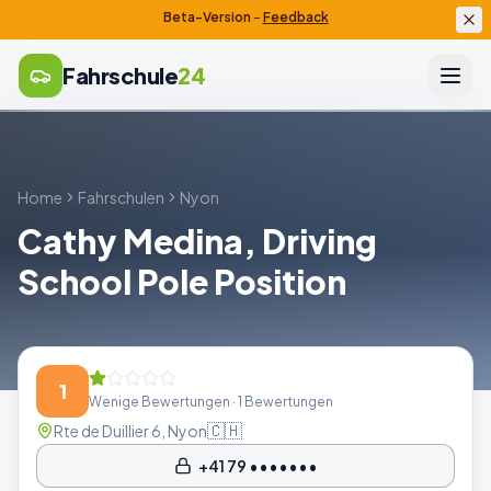
Beta-Version
–
Feedback
Fahrschule
24
Home
Fahrschulen
Nyon
Cathy Medina, Driving
School Pole Position
1
Wenige Bewertungen
· 1 Bewertungen
🇨🇭
Rte de Duillier 6, Nyon
+41 79 •••••••