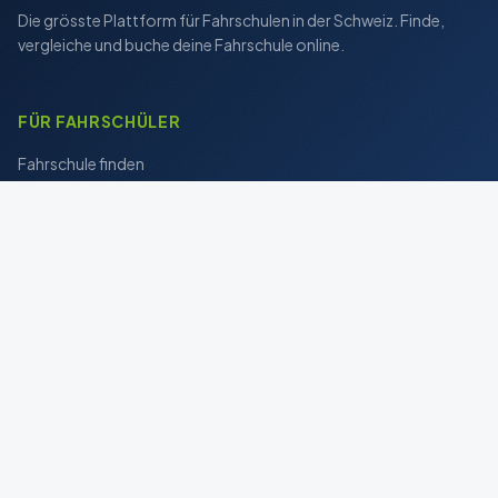
Die grösste Plattform für Fahrschulen in der Schweiz. Finde,
vergleiche und buche deine Fahrschule online.
FÜR FAHRSCHÜLER
Fahrschule finden
Theorieprüfung üben
Mein Führerschein-Weg
Blog & Tipps
FÜR FAHRSCHULEN
Fahrschule eintragen
Preise & Pakete
Login