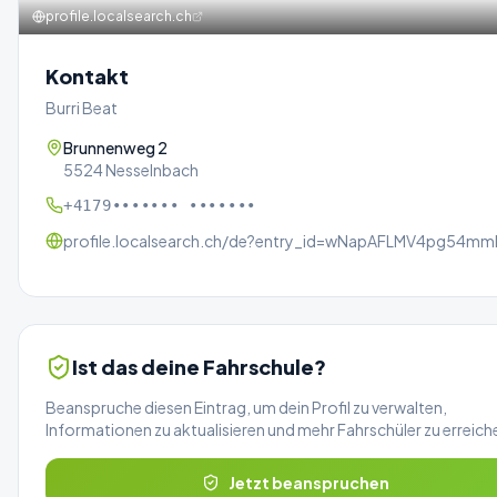
profile.localsearch.ch
Kontakt
Burri Beat
Brunnenweg 2
5524 Nesselnbach
+4179••••••• •••••••
profile.localsearch.ch/de?entry_id=wNapAFLMV4pg54mm
Ist das deine Fahrschule?
Beanspruche diesen Eintrag, um dein Profil zu verwalten,
Informationen zu aktualisieren und mehr Fahrschüler zu erreich
Jetzt beanspruchen