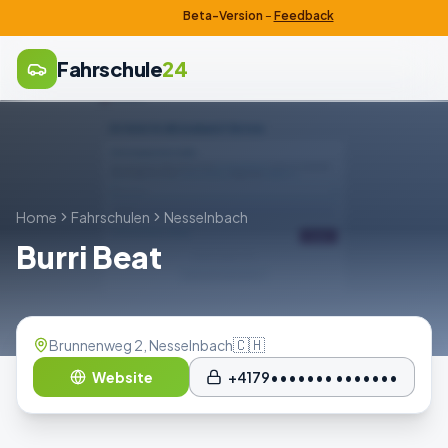
Beta-Version
–
Feedback
Fahrschule
24
Home
Fahrschulen
Nesselnbach
Burri Beat
🇨🇭
Brunnenweg 2, Nesselnbach
Website
+4179••••••• •••••••