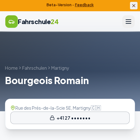
Beta-Version
–
Feedback
Fahrschule
24
Home
Fahrschulen
Martigny
Bourgeois Romain
🇨🇭
Rue des Prés-de-la-Scie 5E, Martigny
+41 27 •••••••