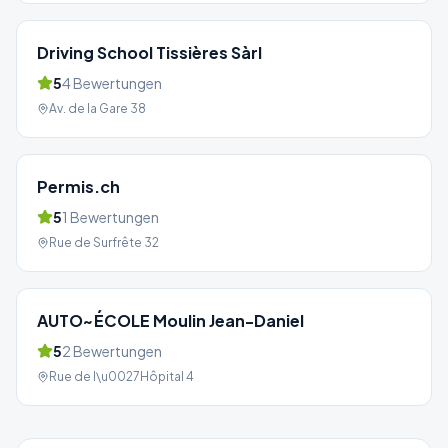
Driving School Tissières Sàrl
5
4
Bewertungen
Av. de la Gare 38
Permis.ch
5
1
Bewertungen
Rue de Surfrête 32
AUTO~ÉCOLE Moulin Jean-Daniel
5
2
Bewertungen
Rue de l\u0027Hôpital 4