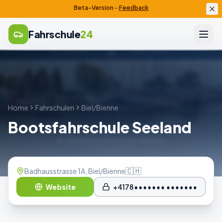
Beta-Version
–
Feedback
Fahrschule
24
Home
Fahrschulen
Biel/Bienne
Bootsfahrschule Seeland
🇨🇭
Badhausstrasse 1A, Biel/Bienne
Website
+4178••••••• •••••••