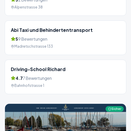
Alpenstrasse 38
Abi Taxi und Behindertentransport
5
9
Bewertungen
Madretschstrasse 133
Driving-School Richard
4.7
7
Bewertungen
Bahnhofstrasse 1
Sicher