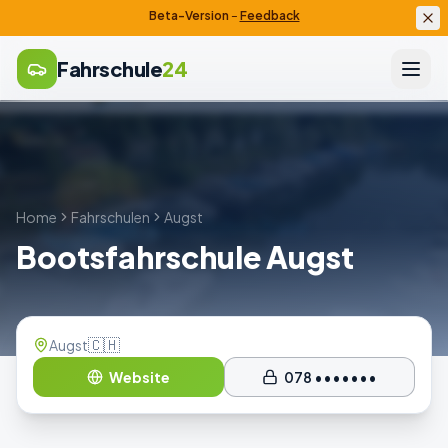
Beta-Version
–
Feedback
Fahrschule
24
Home
Fahrschulen
Augst
Bootsfahrschule Augst
🇨🇭
Augst
Website
078 •••••••