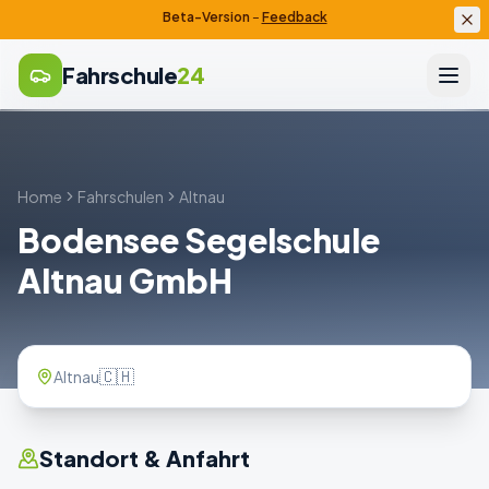
Beta-Version
–
Feedback
Fahrschule
24
Home
Fahrschulen
Altnau
Bodensee Segelschule
Altnau GmbH
🇨🇭
Altnau
Standort & Anfahrt