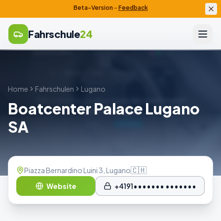
Beta-Version
–
Feedback
Fahrschule
24
Home
Fahrschulen
Lugano
Boatcenter Palace Lugano
SA
🇨🇭
Piazza Bernardino Luini 3, Lugano
Website
+4191••••••• •••••••