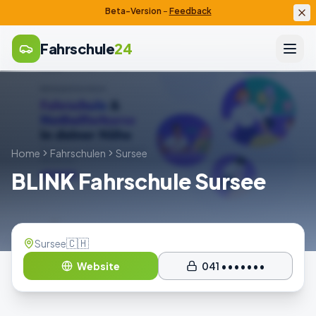
Beta-Version
–
Feedback
Fahrschule
24
Home
Fahrschulen
Sursee
BLINK Fahrschule Sursee
🇨🇭
Sursee
Website
041 •••••••