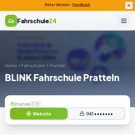
Beta-Version
–
Feedback
Fahrschule
24
Home
Fahrschulen
Pratteln
BLINK Fahrschule Pratteln
🇨🇭
Pratteln
Website
061 •••••••