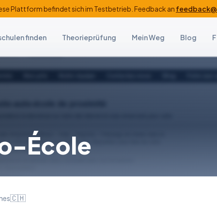
ese Plattform befindet sich im Testbetrieb. Feedback an
feedback@f
schulen finden
Theorieprüfung
Mein Weg
Blog
F
o-École
🇨🇭
ches