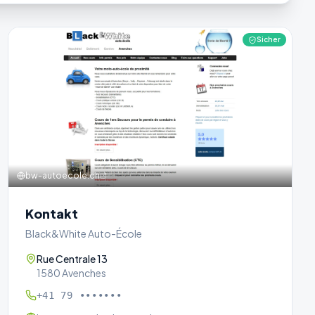
Sicher
bw-autoecole.ch
Kontakt
Black&White Auto-École
Rue Centrale 13
1580 Avenches
+41 79 •••••••