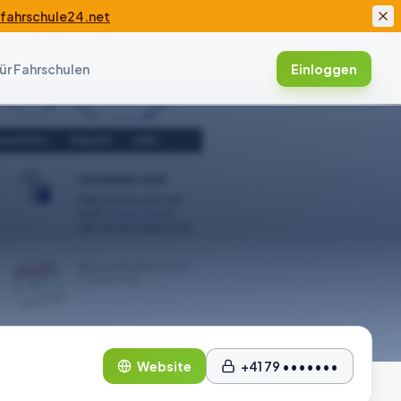
ahrschule24.net
ür Fahrschulen
Einloggen
Website
+41 79 •••••••