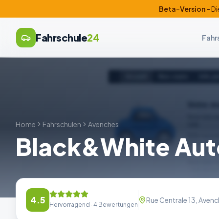
Beta-Version
– Di
Fahrschule
24
Fahr
Home
Fahrschulen
Avenches
Black&White Aut
4.5
Rue Centrale 13, Aven
Hervorragend
· 4 Bewertungen