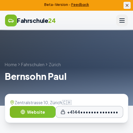
Beta-Version
–
Feedback
Fahrschule
24
Home
Fahrschulen
Zürich
Bernsohn Paul
🇨🇭
Zentralstrasse 10, Zürich
Website
+4144••••••• •••••••