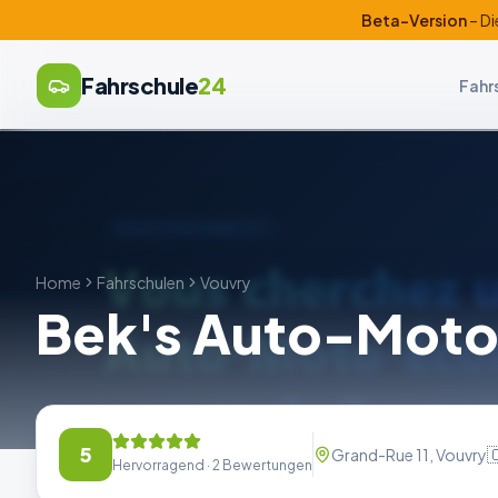
Beta-Version
– Di
Fahrschule
24
Fahr
Home
Fahrschulen
Vouvry
Bek's Auto-Moto
5

Grand-Rue 11, Vouvry
Hervorragend
· 2 Bewertungen