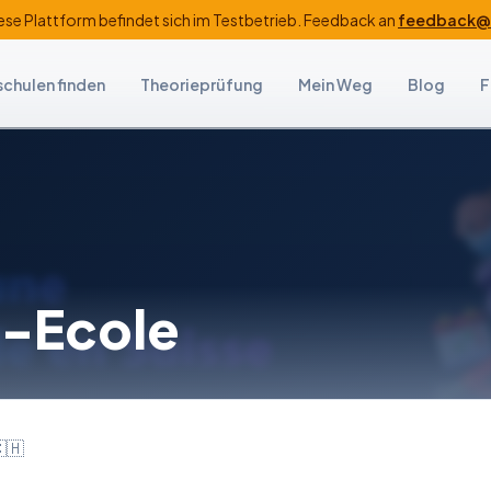
ese Plattform befindet sich im Testbetrieb. Feedback an
feedback@f
schulen finden
Theorieprüfung
Mein Weg
Blog
F
-Ecole
🇭