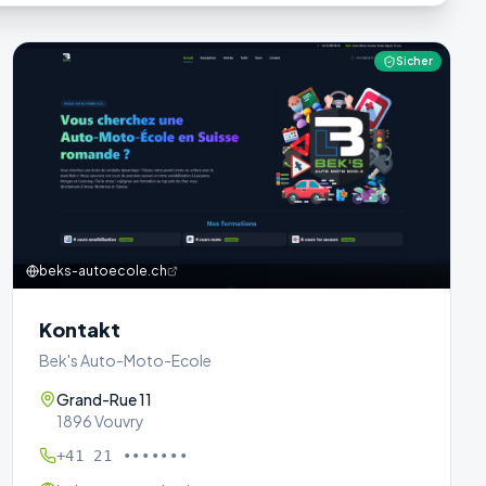
Sicher
beks-autoecole.ch
Kontakt
Bek's Auto-Moto-Ecole
Grand-Rue 11
1896 Vouvry
+41 21 •••••••