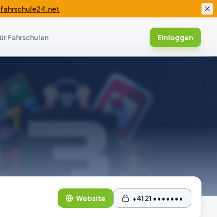
ahrschule24.net
ür Fahrschulen
Einloggen
Website
+41 21 •••••••