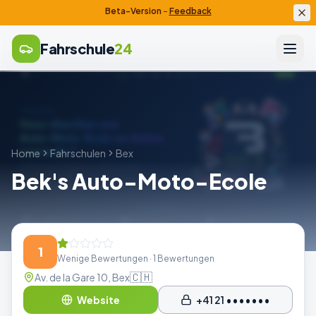
Beta-Version
–
Feedback
Fahrschule
24
Home
Fahrschulen
Bex
Bek's Auto-Moto-Ecole
1
Wenige Bewertungen
· 1 Bewertungen
🇨🇭
Av. de la Gare 10, Bex
Website
+41 21 •••••••