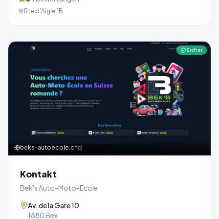
Rte d'Aigle 1B
Sicher
beks-autoecole.ch
Kontakt
Bek's Auto-Moto-Ecole
Av. de la Gare 10
1880 Bex