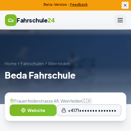
Beta-Version
–
Feedback
Fahrschule
24
Home
Fahrschulen
Weinfelden
Beda Fahrschule
🇨🇭
Frauenfelderstrasse 48, Weinfelden
Website
+4171••••••• •••••••