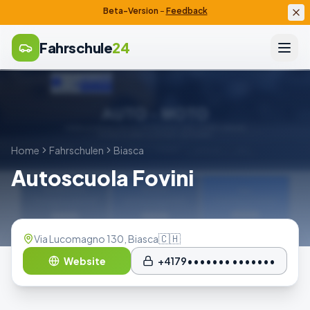
Beta-Version
–
Feedback
Fahrschule
24
Home
Fahrschulen
Biasca
Autoscuola Fovini
🇨🇭
Via Lucomagno 130, Biasca
Website
+4179••••••• •••••••