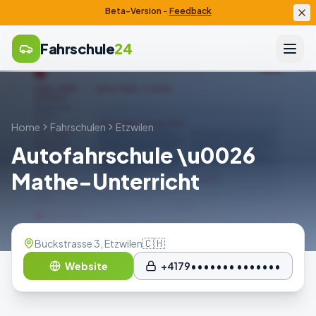
Beta-Version
–
Feedback
Fahrschule
24
Home
Fahrschulen
Etzwilen
Autofahrschule \u0026
Mathe-Unterricht
🇨🇭
Buckstrasse 3, Etzwilen
Website
+4179••••••• •••••••