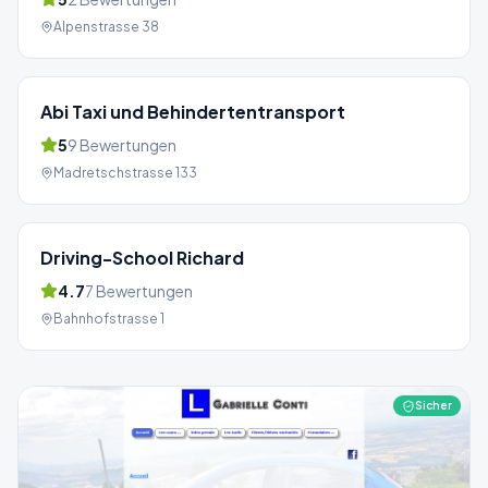
Alpenstrasse 38
Abi Taxi und Behindertentransport
5
9
Bewertungen
Madretschstrasse 133
Driving-School Richard
4.7
7
Bewertungen
Bahnhofstrasse 1
Sicher