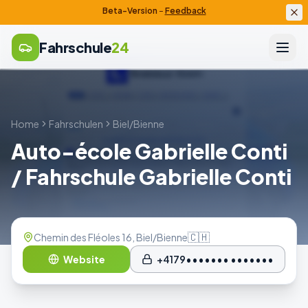
Beta-Version
–
Feedback
Fahrschule
24
Home
Fahrschulen
Biel/Bienne
Auto-école Gabrielle Conti
/ Fahrschule Gabrielle Conti
🇨🇭
Chemin des Fléoles 16, Biel/Bienne
Website
+4179••••••• •••••••