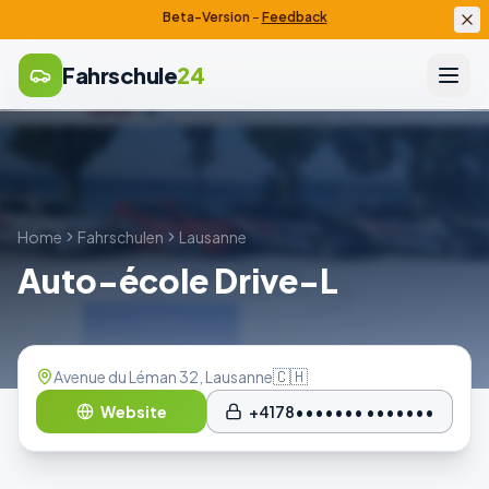
Beta-Version
–
Feedback
Fahrschule
24
Home
Fahrschulen
Lausanne
Auto-école Drive-L
🇨🇭
Avenue du Léman 32, Lausanne
Website
+4178••••••• •••••••