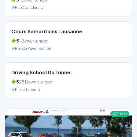
Rue Couchirard 1
Cours Samaritains Lausanne
5
1
Bewertungen
Rte du Pavement 56
Driving School Du Tunnel
5
28
Bewertungen
Pl. du Tunnel 3
Sicher