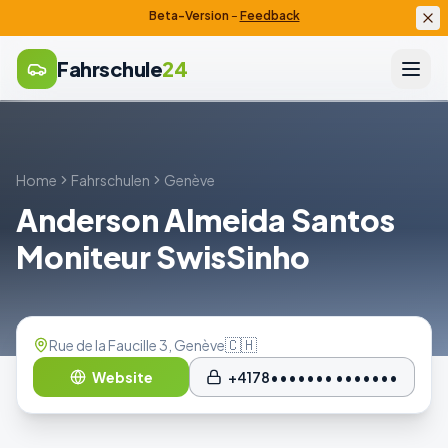
Beta-Version
–
Feedback
Fahrschule
24
Home
Fahrschulen
Genève
Anderson Almeida Santos
Moniteur SwisSinho
🇨🇭
Rue de la Faucille 3, Genève
Website
+4178••••••• •••••••