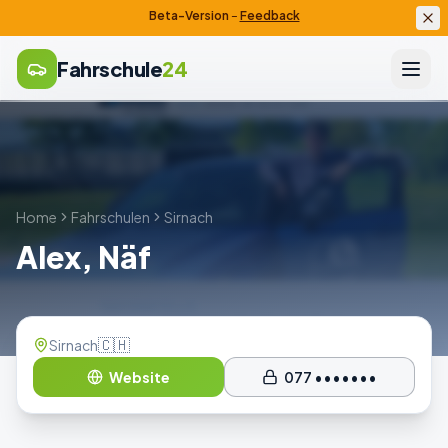
Beta-Version
–
Feedback
Fahrschule
24
Home
Fahrschulen
Sirnach
Alex, Näf
🇨🇭
Sirnach
Website
077 •••••••