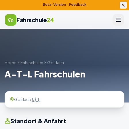
Beta-Version
–
Feedback
Fahrschule
24
Home
Fahrschulen
Goldach
A-T-L Fahrschulen
🇨🇭
Goldach
Standort & Anfahrt